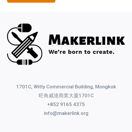
1701C, Witty Commercial Building, Mongkok
旺角威達商業大廈1701C
+852 9165 4375
info@makerlink.org