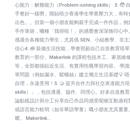
心能力：解難能力（Problem-solving skills） 3
手整好一樣嘢」開始唔少香港學生學業壓力大，有時
出色」。但當一個小朋友能夠親手完成一件作品，例如
手作筆袋，嗰種「我得啦！」的感覺會深深烙印心中。
感適合各種能力學生，尤其係 SEN、小組教學、非
信心4. 🧰 裝備生活技能，學會照顧自己自造教育
教育的一部分。Makerlink 的課程包括木工、家居
等，全部都係貼近生活、有實用性嘅學習內容。 學
單問題（例如漏水、鬆螺絲）建立獨立生活基礎💡 
自理，永遠受用！5. 🤝 提升合作力與社交表達能力現
skills）」，包括溝通、協作、同理心。好多自造教
論點樣設計與分工分享自己作品同感受呢啲互動過程
或語言能力較弱（如非華語學童）嘅小朋友尤其重要
耀。 Makerlink…