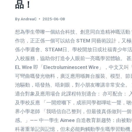
品！
實
用
技
By
AndreaC
2025-06-08
能
×
想為學生帶嚟一個結合科技、創意同自造精神嘅活動？霓
自
作坊，正正係一個可以結合 STEM 同藝術設計，又
信
係小學週會、STEAM日、學校開放日或社福青少年
培
入校服務，協助你打造令人眼前一亮嘅學習體驗。 甚麼係
養
×
EL Wire 即「Electroluminescent Wire」
自
可彎曲嘅發光物料，廣泛應用喺舞台服裝、模型、節
造
池驅動，唔發熱、唔刺眼，對小朋友嚟講非常安全。
教
適合對象及應用場合 此課程特別適合： 亦可配合： 
育
及學校反應 「一開燈嗰下，成班同學都嘩咗一聲，啲
界小學老師 「我唔信自己整到，但最後真係做到一
感。」—— 中一學生 Aimee 自造教育新趨勢：由被
科著重筆記與記憶，但未必能夠觸動學生嘅學習動機。而 