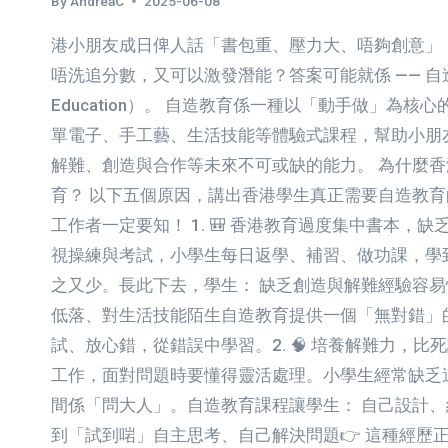
By
AndreaC
2025-06-08
港小朋友成日俾人話「書包重、壓力大、唔夠創意」
唔洗追分數，又可以激發潛能？答案可能就係 —— 自造
Education）。 自造教育係一種以「動手做」為
單電子、手工藝、生活技能等體驗式課程，幫助小朋
解難、創造與合作等未來不可或缺的能力。 為什麼
育？ 以下五個原因，講出香港學生真正需要自造教
工作者一定要知！ 1. 🎒 香港教育過度集中書本，
視操練與考試，小學生每日返學、補習、做功課，學
之又少。長此下去，學生： 缺乏創造與解難經驗容
低落、對生活技能陌生自造教育提供一個「無對錯」
試、放心錯，從錯誤中學習。2. 🧠 培養解難力，
工作，面對問題時要懂得靈活處理。小學生經常缺乏
間係「問大人」。自造教育課程讓學生： 自己設計
到「試到啱」自主思考、自己解決問題👉 這種經歷正