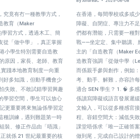
By
AndreaC
2025-06-08
，究竟有冇一種教學方式，
在香港，每間學校或多或少
教育（Maker
障礙、自閉症、專注力不足
核心的學習方式，透過木工、簡
們都有潛能，只需要一種對的
友從「做中學」，真正掌握
戰——坐定定、集中聽講、
香港小學生特別需要自造教
主的「自造教育（Maker E
育的原因，家長、老師、教育
造教育強調「從做中學（Lear
缺乏實踐本地教育制度一向重
而係親手參與創作，例如：
到好多知識，但動手機會少
考、動手、解難，亦容許每
易怕失敗、不敢試錯學習興趣
適合 SEN 學生？ 1. 
的學習空間，學生可以放心
係讀寫障礙或語言發展遲緩
比死記更重要將來無論係學習定
文輸入，可以從多種感官接收
這種訓練，遇到難題第一時
程、容錯空間大：減低失敗
、組裝、修正作品由「唔識」
課堂唔係求「唯一正確答案
正就係 21 世紀最重要的核
做到尾，完成自己設計的燈牌