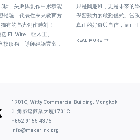
試驗、失敗與創作中累積能
只是興趣班，更是未來的學
習體驗，代表住未來教育方
學習動力的啟動儀式。當孩
園獨有的亮光創作時刻！
真正的好奇與自信，這正正是自
 EL Wire、輕木工、
輕
READ MORE
港入校服務，導師經驗豐富，
木
工
X
自
造
教
育：
用
1701C, Witty Commercial Building, Mongkok
雙
旺角威達商業大廈1701C
手
+852 9165 4375
打
造
info@makerlink.org
學