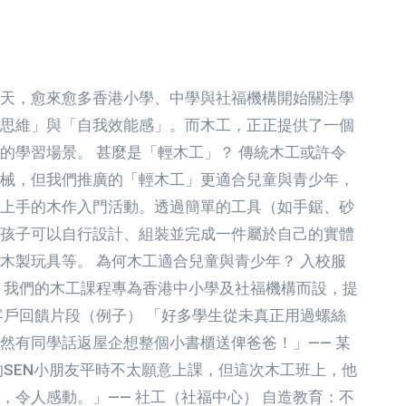
天，愈來愈多香港小學、中學與社福機構開始關注學
思維」與「自我效能感」。而木工，正正提供了一個
的學習場景。 甚麼是「輕木工」？ 傳統木工或許令
械，但我們推廣的「輕木工」更適合兒童與青少年，
上手的木作入門活動。透過簡單的工具（如手鋸、砂
孩子可以自行設計、組裝並完成一件屬於自己的實體
木製玩具等。 為何木工適合兒童與青少年？ 入校服
 我們的木工課程專為香港中小學及社福機構而設，提
客戶回饋片段（例子） 「好多學生從未真正用過螺絲
然有同學話返屋企想整個小書櫃送俾爸爸！」—— 某
的SEN小朋友平時不太願意上課，但這次木工班上，他
，令人感動。」—— 社工（社福中心） 自造教育：不