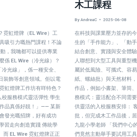
木工課程
重
拾
慢
By
AndreaC
2025-06-08
工
虹燈牌（EL Wire）工
在科技與課業壓力並存的今
細
活，
極具吸引力嘅熱門課程！不論
生的「手作能力」、「動手
感
活動，我哋都可以提供專業
結合創意、實踐與安全體驗
受
 EL Wire（冷光線）？
人聯想到大型工具與重型機
中
，中文又叫「冷光線」，係一種安全、
屬於低風險、可攜式、容易
國
藝
日裝飾等創意領域。佢以電
紙、螺絲批）與天然材料，
術
 霓虹燈牌工作坊有咩特色？
作品，例如小書架、筆筒、
的
入校服務模式靈活彈性 學生
務模式：靈活配合不同需要
溫
作品真係好靚！」—— 某新
供靈活的入校服務安排： 
度
個會發光嘅招牌，好有成功
批，但完成木工作品後，居
動學習走向創造實踐 傳統學
九龍小學老師 「我們中心
EL Wire 霓虹燈牌正正
們竟然主動舉手要試用工具