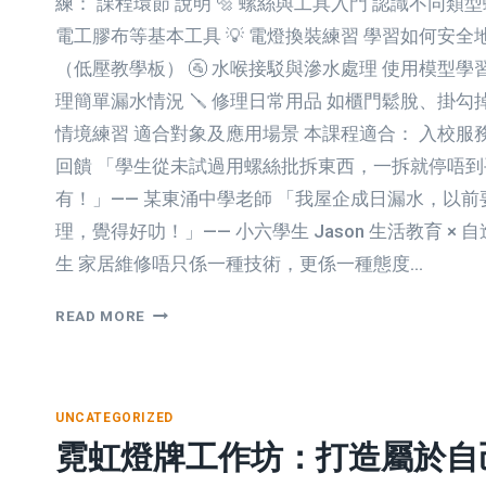
練： 課程環節 說明 🔩 螺絲與工具入門 認識不同
忽
電工膠布等基本工具 💡 電燈換裝練習 學習如何安
視
的
（低壓教學板） 🚰 水喉接駁與滲水處理 使用模型
原
理簡單漏水情況 🪛 修理日常用品 如櫃門鬆脫、掛
因
情境練習 適合對象及應用場景 本課程適合： 入校服
回饋 「學生從未試過用螺絲批拆東西，一拆就停唔
有！」—— 某東涌中學老師 「我屋企成日漏水，以
理，覺得好叻！」—— 小六學生 Jason 生活教育 ×
生 家居維修唔只係一種技術，更係一種態度…
家
READ MORE
居
維
修
工
UNCATEGORIZED
作
霓虹燈牌工作坊：打造屬於自
坊：