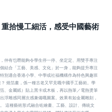
：重拾慢工細活，感受中國藝術
，仲有乜嘢能夠令學生停一停、坐定定、用雙手專注
個結合「工藝、美感、文化」於一身，能夠提升專注
特別適合香港小學、中學或社福機構作為特色興趣班
畫？ 燒箔畫，係一種古老又罕見嘅中國手工藝術。學
箔、金屬紙）貼上黑卡或木板，再以熱筆／電熱燙筆
出浮雕感同層次感兼備嘅圖案。效果有如金屬雕刻，
。 這種藝術形式融合咗繪畫、工藝、設計、傳統文