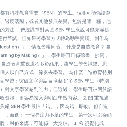
都有特殊教育需要（SEN）的學生。佢哋可能係讀寫
、過度活躍，或者其他發展差異。無論是哪一種，他
方法。 傳統課堂對某些 SEN 學生來說可能充滿挑
應付筆試。但如果將學習方式轉為動手實踐、創作為
ducation）」，情況會唔同晒。 什麼是自造教育？ 自
ning by Making）」，學生唔再只係聽書、抄寫，
 自造教育重視過程多於結果，讓學生學會試錯、思
個人以自己方式、節奏去學習。 為什麼自造教育特別
 多感官學習：突破文字與語言障礙 好多 SEN 學生（特別
）對文字學習感到吃力，但透過： 學生唔再被困於語
資訊，更容易投入與明白學習內容。 2. 🙌 重視過
焦慮 SEN 學生最怕「錯」，因為錯＝唔叻。但自造
」，而係： 一個專注力不足的學生，第一次可以從頭
，對佢來講，可能係一大突破。 3. 🧰 視覺化成