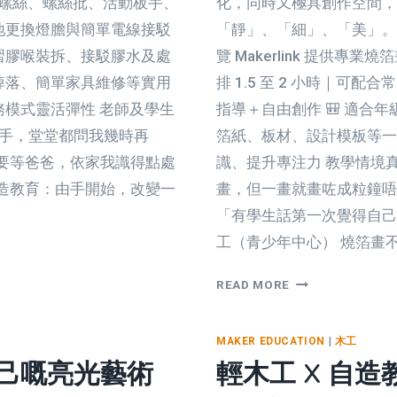
類型螺絲、螺絲批、活動板手、
化，同時又極具創作空間，
全地更換燈膽與簡單電線接駁
「靜」、「細」、「美」。
學習膠喉裝拆、接駁膠水及處
覽 Makerlink 提供專
勾掉落、簡單家具維修等實用
排 1.5 至 2 小時｜可配
務模式靈活彈性 老師及學生
指導＋自由創作 🎒 適合年級
到手，堂堂都問我幾時再
箔紙、板材、設計模板等一應
前要等爸爸，依家我識得點處
識、提升專注力 教學情境
 自造教育：由手開始，改變一
畫，但一畫就畫咗成粒鐘唔
「有學生話第一次覺得自己
工（青少年中心） 燒箔畫
燒
READ MORE
箔
畫
MAKER EDUCATION
|
木工
工
己嘅亮光藝術
輕木工 X 自
作
坊：