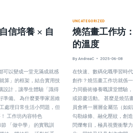
孩
子
都
UNCATEGORIZED
能
自信培養 × 自
燒箔畫工作坊
「做
到」
的溫度
的
學
By
AndreaC
2025-06-08
習
方
都可以變成一堂充滿成就感
在快速、數碼化嘅學習時代
式
完就算」的框架，結合實用技
創作？燒箔畫工作坊就係一
構設計，讓學生體驗「識得
力同藝術修養嘅課堂體驗，
好準備。 為什麼要學家居維
或節慶活動。 甚麼是燒箔
技工處理日常生活小問題，但
員會將一層層金屬箔（如鋁
要！ 工作坊內容特色
勾勒線條、融化壓紋，創造
節節 「做中學」 的實戰訓
閃爍奪目，極具視覺衝擊力