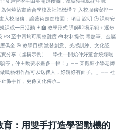
非常適合學生由零開始接觸，體驗傳統藝術中嘅
 為何燒箔畫適合學校及社福機構？ 入校服務安排一
業燒箔畫入校服務，讓藝術走進校園： 項目 說明 🕒 課時安
合常規課或一日活動 👨‍🏫 教學形式 導師即場示範＋逐步
 P.3 至中四均可調整難度 🧰 材料提供 電熱筆、金屬
俱全 🎯 教學目標 激發創意、美感訓練、文化認
真實分享（虛構示例） 「學生一開始仲好驚會燒爛啲
願停，仲主動要求畫多一幅！」—— 某觀塘小學老師
做嘅藝術作品可以送俾人，好靚好有面子。」—— 社
不止係手作，更係文化傳承…
造教育：用雙手打造學習動機的