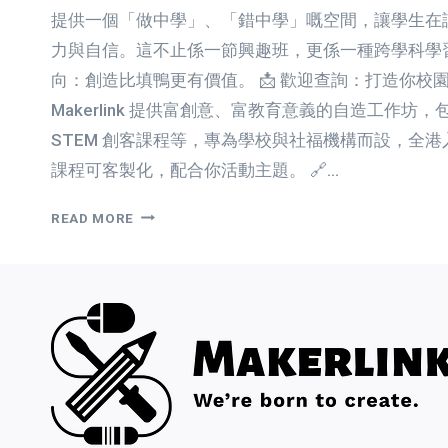
提供一個「做中學」、「錯中學」嘅空間，讓學生在
力與自信。這不止係一節興趣班，更係一種跨學科學
向：創造比填鴨更有價值。 📩 歡迎查詢：打造你校
Makerlink 提供富創意、富教育意義的自造工作坊，包括
STEM 創客課程等，專為學校與社福機構而設，全
課程可客製化，配合你活動主題。 🔗…
霓
READ MORE
虹
燈
牌
工
作
坊：
打
造
屬