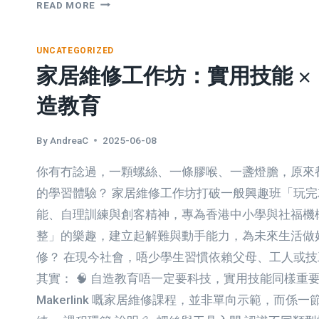
為
READ MORE
什
麼
UNCATEGORIZED
香
家居維修工作坊：實用技能 × 
港
小
造教育
朋
友
需
By
AndreaC
2025-06-08
要
你有冇諗過，一顆螺絲、一條膠喉、一盞燈膽，原來
自
造
的學習體驗？ 家居維修工作坊打破一般興趣班「玩
教
能、自理訓練與創客精神，專為香港中小學與社福機
育？
整」的樂趣，建立起解難與動手能力，為未來生活做
5
修？ 在現今社會，唔少學生習慣依賴父母、工人或
個
你
其實： 🧠 自造教育唔一定要科技，實用技能同樣重
不
Makerlink 嘅家居維修課程，並非單向示範，而係一
可