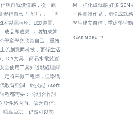
. 🧒 自信與自我價值感，從「親
果，強化成就感 好多 SE
會覺得自己「唔叻」、「唔
一件實體作品，嗰份成就感
木製電話座、LED裝置、
學生建立自信，重建學習動力。
 成品即成果 → 增加成就
自
READ MORE
主流學童學會欣賞自己，重拾
造
唔單止係創意同科技，更係生活
教
育
維修、DIY文具、簡易水電裝置
適
識安全使用工具知道點處理簡
合
唔一定將來做工程師，但學識
SEN
代教育強調「軟技能（soft
學
生
育課程都需要： 分組合作討
嗎？
對於性格內向、缺乏自信、
｜
。唔靠筆試，仍然可以閃
讓
每
個