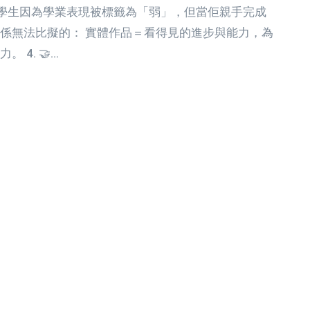
N 學生因為學業表現被標籤為「弱」，但當佢親手完成
係無法比擬的： 實體作品＝看得見的進步與能力，為
 4. 🤝…